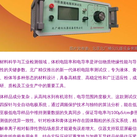
材料科学与工业检测领域，体积电阻率和电导率是评估物质绝缘性能与导
性的关键参数。北广精仪推出的新一代体积电阻率测试仪，专为液体、膏
、粉体等多种形态的材料设计，具备高精度、高稳定性和广泛适应性，成
研、质检及工业生产中的重要工具。
体样品成分复杂，从高纯水到有机溶剂，电导范围跨度极大。这款测试仪
四探针与全自动电极系统，通过调频保护技术与独特的算法分析，能在低
至极低电导样品中维持测量数据的失真同步，保证导电率与100μS/cm参
测值的优异一致性。针对粉体和膏体这种存在固体颗粒的长压实系统，精
解单离子相对黏弹性势陷场差异才能避免误差增大。仪器支持双层屏蔽信
和焦纸电极专用夹具，结合实际压缩可重复性与加载互异样品的最佳压紧