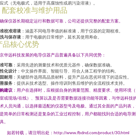
应式（无电极式，适用于高腐蚀性或易污染溶液）。
5. 配套校准与维护用品
确保仪器长期稳定运行和数据可靠，公司还提供完整的配套方案。
准校准溶液
：涵盖不同电导率值的标准液，用于仪器的定期校准。
洗与保存液
：用于电极的日常维护，延长其使用寿命。
产品核心优势
京华远科技发展的电导仪器产品普遍具备以下共同优势：
准可靠
：采用先进的测量技术和优质元器件，确保数据准确。
性化设计
：中文操作界面、智能引导、符合人体工程学的结构。
固耐用
：关键部件选用高品质材料，提升产品在恶劣环境下的适应性。
善服务
：提供从技术选型、操作培训到售后维护的全流程技术支持。
购建议
：用户在选择时，应根据自身的测量范围、精度要求、使用环境（
室或现场/在线）、预算以及是否需要数据连接功能等因素，与华远科技
术人员沟通，以选择最适配的仪器型号及电极。通过其全面的产品列表，
是简单的日常检测还是复杂的工业过程控制，用户都能找到合适的电导测
具。
如若转载，请注明出处：http://www.fbdnd.com/product/30.html