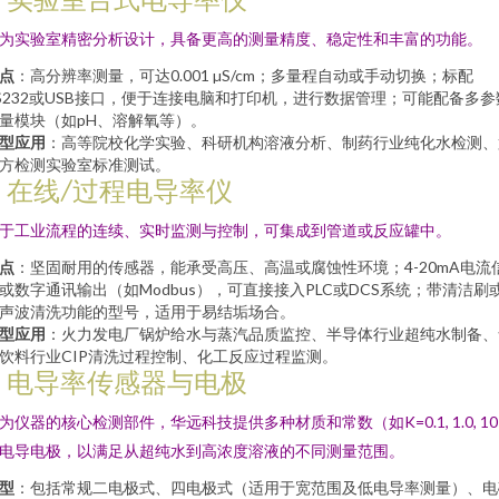
为实验室精密分析设计，具备更高的测量精度、稳定性和丰富的功能。
点
：高分辨率测量，可达0.001 µS/cm；多量程自动或手动切换；标配
S232或USB接口，便于连接电脑和打印机，进行数据管理；可能配备多参
量模块（如pH、溶解氧等）。
型应用
：高等院校化学实验、科研机构溶液分析、制药行业纯化水检测、
方检测实验室标准测试。
3. 在线/过程电导率仪
于工业流程的连续、实时监测与控制，可集成到管道或反应罐中。
点
：坚固耐用的传感器，能承受高压、高温或腐蚀性环境；4-20mA电流
或数字通讯输出（如Modbus），可直接接入PLC或DCS系统；带清洁刷
声波清洗功能的型号，适用于易结垢场合。
型应用
：火力发电厂锅炉给水与蒸汽品质监控、半导体行业超纯水制备、
饮料行业CIP清洗过程控制、化工反应过程监测。
4. 电导率传感器与电极
为仪器的核心检测部件，华远科技提供多种材质和常数（如K=0.1, 1.0, 1
电导电极，以满足从超纯水到高浓度溶液的不同测量范围。
型
：包括常规二电极式、四电极式（适用于宽范围及低电导率测量）、电